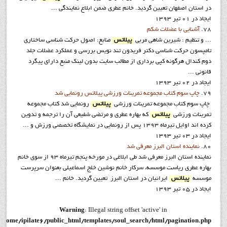
در استان اصفهان تعيين گرديد. خانم عطری ضمن ابلاع نمایندگی ...
ایجاد در 01 تیر 1393
78.
آشنايي با عضلات شکم
... و تنظیم : شیرین شاهی مربي
پيلاتس
منابع: اصول حرکت شناسی ساختاری
تامپسون حرکت شناسی دکتر فریدون تند نویس بررسی و عملکرد عضلات جلد
دوم کندال هرگونه کپي برداري از مطالب سايت بدون لينک منبع داراي پيگرد
قانوني ...
ایجاد در 02 تیر 1393
79.
چاپ سوم کتاب مجموعه تمرينات ورزشي پيلاتس رونمايي شد
چاپ سوم کتاب مجموعه تمرينات ورزشي
پيلاتس
رونمايي شد کتاب مجموعه
تمرينات ورزشي
پيلاتس
که بهاره عطري و مرتضي شفيعي آن را ترجمه و تدوين
کرده اند اوايل تيرماه 1393 پس از رونمايي در نمايشگاه تخصصي ورزش و ...
ایجاد در 03 تیر 1393
80.
نماينده استان البرز معرفي شد
نماينده استان البرز معرفي شد طي ابلاغي در مورخه پنجم تيرماه 93 از سوي خانم
بهاره عطري رياست موسسه، سرکار خانم نوشين خلج اسماعيلي بعنوان سرپرست
موسسه
پيلاتس
ايرانيان در استان البرز تعيين گرديد. خانم ...
ایجاد در 05 تیر 1393
Warning
: Illegal string offset 'active' in
/home/ipilate6/public_html/templates/soul_search/html/pagination.php