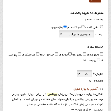
مجموعا: 85 نتیجه یافت شد
وضعیت جستجو
تمامی کلمات
هر کلمه ای
واژه مهم:
ترتیب:
جستجو تنها در :
مجموعه ها
تماس ها
مقاله ها
خبرخوان ها
وب لینک ها
پیوست
ها
برچسب ها
نمایش #
صفحه4 از5
61.
آشنايي با بهاره عطري
آشنايي با بهاره عطري بنيان گذارورزش
پيلاتس
در ايران بهاره عطری رئيس
موسسه ورزشی پیلاتس ایرانیان، متولد سال 1344 در تهران است. او دانش
آموخته مترجمی زبان انگلیسی از دانشگاه علامه طباطبایی در سال ...
ایجاد در 31 فروردين 1393