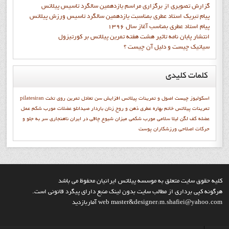
گزارش تصويري از برگزاري مراسم يازدهمين سالگرد تاسيس پيلاتس
Warning
: Illegal string offset 'active' in
پيام تبريک استاد عطري بمناسبت يازدهمين سالگرد تاسيس ورزش پيلاتس
/home/ipilate6/public_html/templates/soul_search/html/pagination.php
پيام استاد عطري بمناسب آغاز سال 1396
on line
90
انتشار پايان نامه تاثیر هشت هفته تمرین پیلاتس بر کورتیزول
سیاتیک چیست و دلیل آن چیست ؟
Warning
: Illegal string offset 'active' in
/home/ipilate6/public_html/templates/soul_search/html/pagination.php
کلمات
کلیدی
on line
96
Warning
: Illegal string offset 'active' in
اسکولیوز چیست
اصول و تمرينات پيلاتس
افزایش سن
تعادل
تمرين روي تخت
pilatesiran
تمرينات پيلاتس
خانم بهاره عطري
ذهن و روح
زنان باردار
صیدانلو
عضلات مورب شکم
عمل
/home/ipilate6/public_html/templates/soul_search/html/pagination.php
عضله
كف لگن
ليلا سلامي
مورب شکمی
میزان شیوع چاقی در ایران
ناهنجاری سر به جلو و
on line
90
حرکات اصلاحی
ورزشكاران
پوست
Warning
: Illegal string offset 'active' in
/home/ipilate6/public_html/templates/soul_search/html/pagination.php
on line
96
«
شروع
قبلی
5
4
3
2
1
بعدی
پایان
»
کليه حقوق سايت متعلق به موسسه پيلاتس ايرانيان محفوظ مي باشد
هرگونه کپي برداري از مطالب سايت بدون لينک منبع داراي پيگرد قانوني است.
web master&designer:m.shafiei@yahoo.com آماربازديد