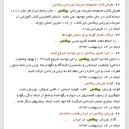
62.
معرفي کتاب مجموعه تمرينات ورزشي پيلاتس
معرفي كتاب مجموعه تمرينات ورزشي
پيلاتس
- چاپ پنجم تيراژ هر چاپ 1000
نسخه کتاب در حال حاضر موجود نمی باشد انتشار کاملترین کتاب آموزشی از
تمرینات ورزشی پیلاتس این کتاب از 106 تمرین اصلی ژوزف ...
ایجاد در 01 فروردين 815
63.
حرکات ماساژ گونه براي ستون مهره ها
... را انجام دهند فاطمه اکبري مربي
پيلاتس
...
ایجاد در 03 ارديبهشت 1393
64.
10چرا امروز پيلاتس را مي توانيد شروع کنيد
10دليل که چرا امروز
پيلاتس
را مي توانيد شروع کنيد!!!!! 1) بهبود وضعيت
اندامي( وضعيت ايستادن و نشستن) تکيه گاه و نگهدارنده وزن بدن شما ستون
فقرات است و اين اجازه را مي دهد که به نرمي و راحتي حرکت کنيد ...
ایجاد در 03 ارديبهشت 1393
65.
فواید ورزش پيلاتس
فوايد ورزش
پيلاتس
الف- فواید جسمی 1-قلبی عروقی : ورزش باعث
جلوگیری از رسوب کلسترول در دیواره رگها شده و مانع از ایجاد تنگی رگها و
ایجاد بیماری تصلب شرائین میگردد که خود باعث ایجاد بیماریهای دیگر مانند ...
ایجاد در 03 ارديبهشت 1393
66.
ورزش پيلاتس در ایران هشت ساله شد
... گذار ورزش
پيلاتس
در ايران ...
ایجاد در 04 ارديبهشت 1393