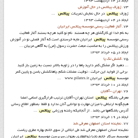
ایجاد در 04 ارديبهشت 1393
73.
ژوزف پيلاتس در حال آموزش
ژوزف
پيلاتس
در حال نمايش تمرينات
پيلاتس
...
ایجاد در 04 ارديبهشت 1393
74.
آغاز فعاليت رسمي موسسه پيلاتس ايرانيان
به نام خدا ای کارگشای هر چه هستند نامِ تو کلید هرچه بستند آغاز فعاليت
رسمي موسسه
پيلاتس
ايرانيان مایه خرسندی است که آغاز فصلی نو در آموزش
ورزش پیلاتس را به مناسبت مبعث حضرت رسول (ص) به آگاهی مربیان ...
ایجاد در 05 خرداد 1393
75.
کشش تک پا
... دهيد اگر مشکل کمر داريد پاها را در زاويه بالاتر نسبت به زمين باز کنيد
برخي از فواید این حرکت : توقيت عضلات شکم ،پاها،کشش باسن و پايين کمر
موسسه
پيلاتس
ايرانيان www.pilates.ir ...
ایجاد در 10 خرداد 1393
76.
تهران -آقايان
معرفي باشگاه
پيلاتس
استان تهران-آقايان ترتیب قرارگیری اسامی اعضا
هیچگونه ارتباطی با میزان مهارت و توانایی آنان ندارد و فقط بمنظور اطلاع رسانی
آدرس باشگاهها می باشد . از آنجائيکه رشته ورزشي
پيلاتس
...
ایجاد در 19 خرداد 1393
77.
نماينده استان اصفهان معرفي شد
نماينده استان اصفهان معرفي شد طي ابلاغي از سوي خانم بهاره عطري رياست
موسسه، سرکار خانم ناديا ذوالفقاري بعنوان سرپرست موسسه
پيلاتس
ايرانيان